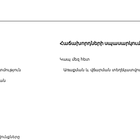
Հաճախորդների սպասարկու
Կապ մեզ հետ
մություն
կան
րավունքները