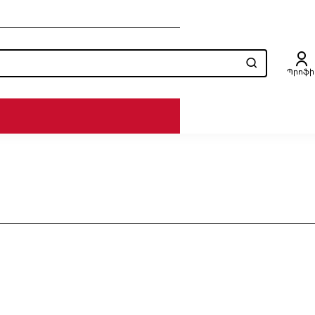
Պրոֆի