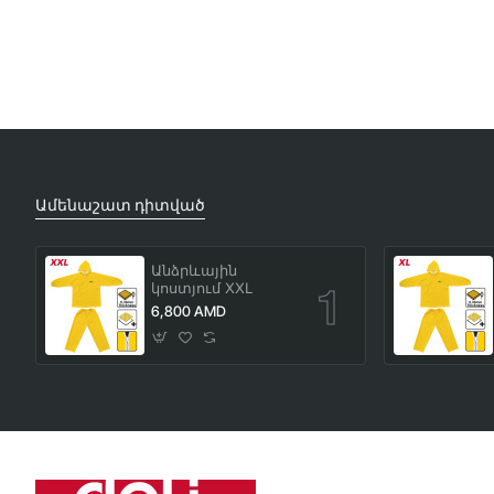
Ամենաշատ դիտված
Անձրևային
կոստյում XXL
6,800 AMD